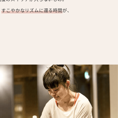
、
すこやかなリズムに還る時間
が、