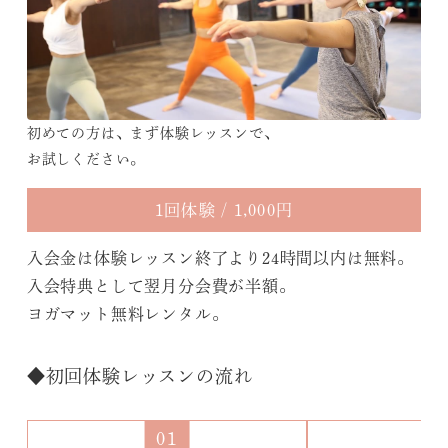
初めての方は、まず体験レッスンで、
お試しください。
1回体験 / 1,000円
入会金は体験レッスン終了より24時間以内は無料。
入会特典として翌月分会費が半額。
ヨガマット無料レンタル。
◆初回体験レッスンの流れ
01
0