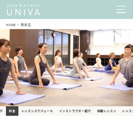
HOME
熊本店
>
介
料金
レッスンスケジュール
インストラクター紹介
体験レッスン
レッス