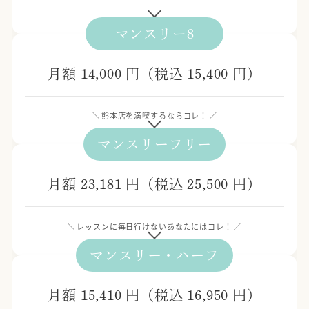
レッスンを月に4回受講できます。
ひとつきに4回以上受講したい場合は、それ以降は
マンスリー8
毎回2,600円で受講可能です。
ひとつきに4回来れなかった場合は、1回だけ翌月に
月額 14,000 円（税込 15,400 円）
持ち越す事ができます。
翌々月への持ち越しはできません。
レッスンを月に8回受講できます。
熊本店を満喫するならコレ！
ひとつきに8回以上受講したい場合は、それ以降は
マンスリーフリー
毎回1,800円で受講可能です。
ひとつきに8回来れなかった場合は、1回だけ翌月に
月額 23,181 円（税込 25,500 円）
持ち越す事ができます。
翌々月への持ち越しはできません。
1日にホット、エアリアルの2回の受講が可能です。
レッスンに毎日行けないあなたにはコレ！
ホット＋ホット、エアリアル＋エアリアルの場合
マンスリー・ハーフ
は、2回目の受講は1,500円（税込）で受講可能で
す。
月額 15,410 円（税込 16,950 円）