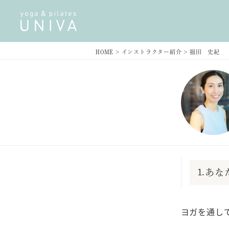
HOME
>
インストラクター紹介
>
福田 史紀
1.あ
ヨガを通し