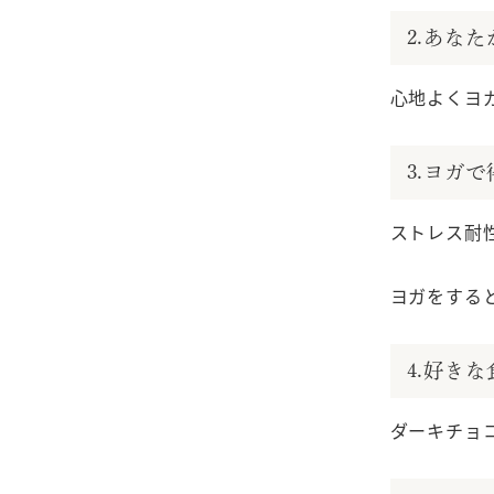
2.あな
心地よくヨ
3.ヨガ
ストレス耐
ヨガをする
4.好き
ダーキチョ