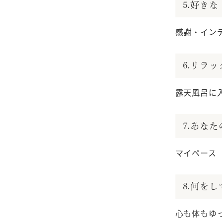
5.好き
感謝・イン
6.リラ
露天風呂に
7.あな
マイペース
8.何を
心も体もゆ