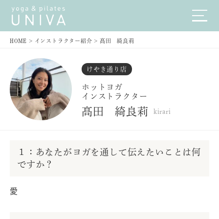
HOME
>
インストラクター紹介
>
髙田 綺良莉
けやき通り店
ホットヨガ
インストラクター
髙田 綺良莉
kirari
１：あなたがヨガを通して伝えたいことは何
ですか？
愛