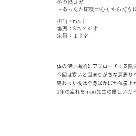
冬の陰ヨガ
〜あったか床暖で心もからだも
担当：mari
場所：Sスタジオ
定員：１０名
体の深い場所にアプローチする陰
今回は寒いと固まりがちな肩周り
終わった後は全身ぽかぽか温泉上
1年の疲れをmari先生の優しい